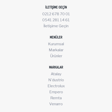
İLETIŞIME GEÇIN
0212 678 70 01
0541 281 14 61
İletişime Geçin
MENÜLER
Kurumsal
Markalar
Ürünler
MARKALAR
Atalay
N'dustrio
Electrolux
Empero
Remta
Venarro