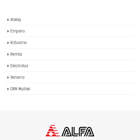
Atalay
Empero
N'dustrio
Remta
Electrolux
Venarro
DRN Mutfak