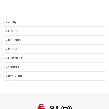
Atalay
Empero
N'dustrio
Remta
Electrolux
Venarro
DRN Mutfak