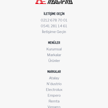
İLETIŞIME GEÇIN
0212 678 70 01
0541 281 14 61
İletişime Geçin
MENÜLER
Kurumsal
Markalar
Ürünler
MARKALAR
Atalay
N'dustrio
Electrolux
Empero
Remta
Venarro