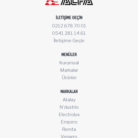
İLETIŞIME GEÇIN
0212 678 70 01
0541 281 14 61
İletişime Geçin
MENÜLER
Kurumsal
Markalar
Ürünler
MARKALAR
Atalay
N'dustrio
Electrolux
Empero
Remta
Venarro