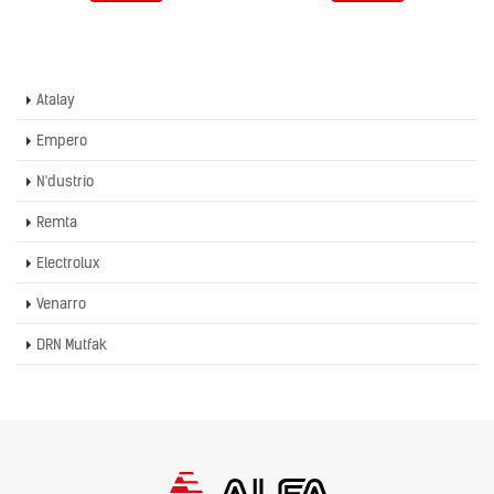
Atalay
Empero
N'dustrio
Remta
Electrolux
Venarro
DRN Mutfak