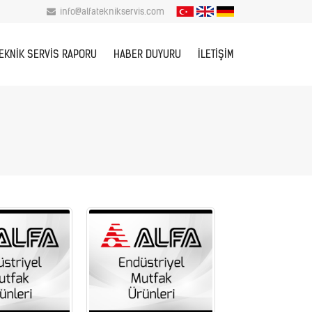
info@alfateknikservis.com
EKNIK SERVIS RAPORU
HABER DUYURU
İLETIŞIM