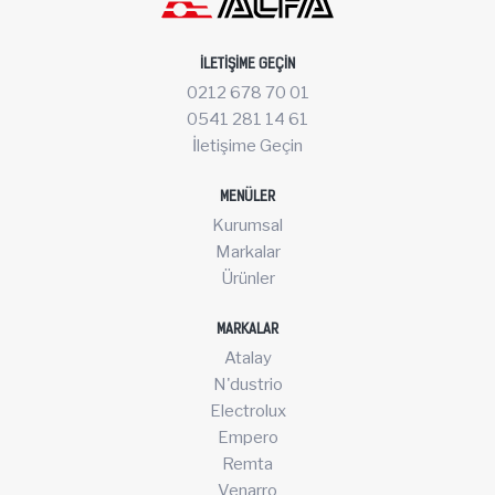
İLETIŞIME GEÇIN
0212 678 70 01
0541 281 14 61
İletişime Geçin
MENÜLER
Kurumsal
Markalar
Ürünler
MARKALAR
Atalay
N'dustrio
Electrolux
Empero
Remta
Venarro