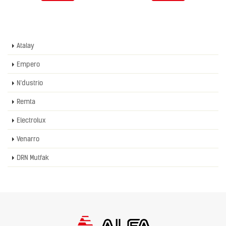
Atalay
Empero
N'dustrio
Remta
Electrolux
Venarro
DRN Mutfak