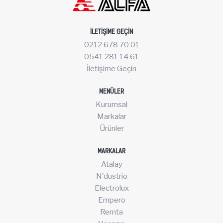
İLETIŞIME GEÇIN
0212 678 70 01
0541 281 14 61
İletişime Geçin
MENÜLER
Kurumsal
Markalar
Ürünler
MARKALAR
Atalay
N'dustrio
Electrolux
Empero
Remta