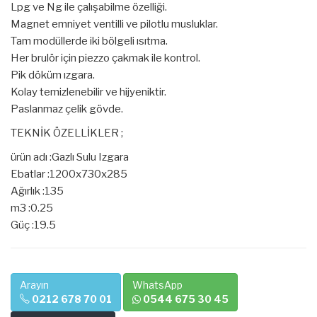
Lpg ve Ng ile çalışabilme özelliği.
Magnet emniyet ventilli ve pilotlu musluklar.
Tam modüllerde iki bölgeli ısıtma.
Her brulör için piezzo çakmak ile kontrol.
Pik döküm ızgara.
Kolay temizlenebilir ve hijyeniktir.
Paslanmaz çelik gövde.
TEKNİK ÖZELLİKLER ;
ürün adı :Gazlı Sulu Izgara
Ebatlar :1200x730x285
Ağırlık :135
m3 :0.25
Güç :19.5
Arayın
WhatsApp
0212 678 70 01
0544 675 30 45