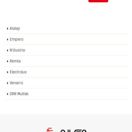
Atalay
Empero
N'dustrio
Remta
Electrolux
Venarro
DRN Mutfak