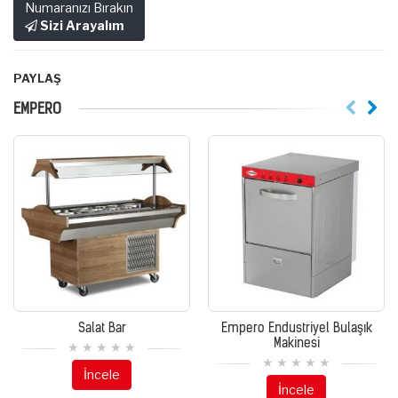
Numaranızı Bırakın
Sizi Arayalım
PAYLAŞ
EMPERO
Salat Bar
Empero Endustriyel Bulaşık
Makinesi
İncele
İncele