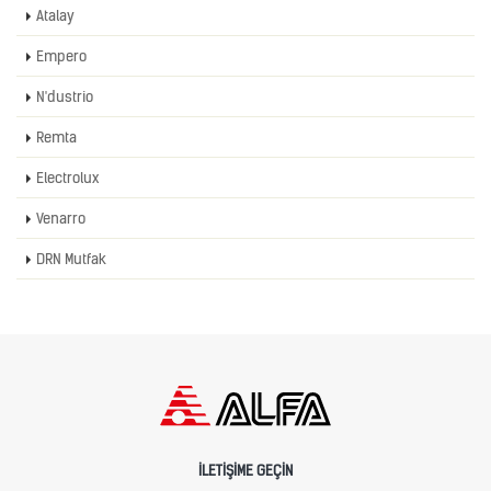
Atalay
Empero
N'dustrio
Remta
Electrolux
Venarro
DRN Mutfak
İLETIŞIME GEÇIN