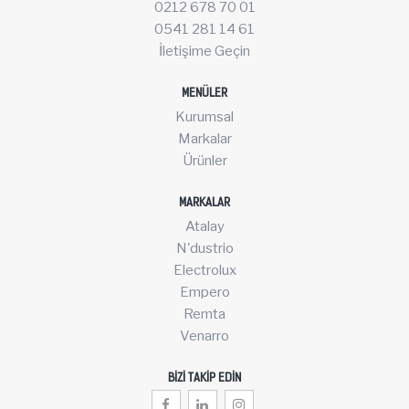
0212 678 70 01
0541 281 14 61
İletişime Geçin
MENÜLER
Kurumsal
Markalar
Ürünler
MARKALAR
Atalay
N'dustrio
Electrolux
Empero
Remta
Venarro
BIZI TAKIP EDIN