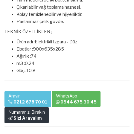
Tam modüllerde iki bölgeli ısıtma.
Çıkarılabilir yağ toplama haznesi.
Kolay temizlenebilir ve hijyeniktir.
Paslanmaz çelik gövde.
TEKNİK ÖZELLİKLER ;
Ürün adı :Elektrikli Izgara - Düz
Ebatlar :900x635x285
Ağırlık :74
m3 :0.24
Güç :10.8
Arayın
WhatsApp
0212 678 70 01
0544 675 30 45
Numaranızı Bırakın
Sizi Arayalım