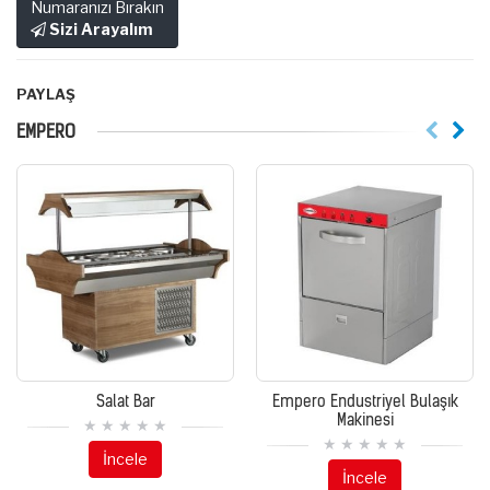
Numaranızı Bırakın
Sizi Arayalım
PAYLAŞ
EMPERO
Salat Bar
Empero Endustriyel Bulaşık
Makinesi
İncele
İncele