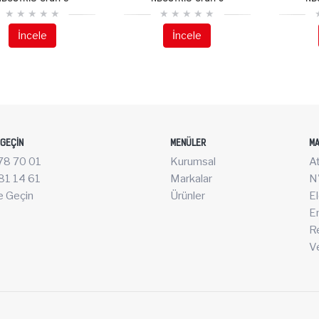
İncele
İncele
 GEÇIN
MENÜLER
MA
78 70 01
Kurumsal
A
81 14 61
Markalar
N'
e Geçin
Ürünler
El
E
R
V