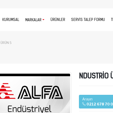
KURUMSAL
ÜRÜNLER
SERVIS TALEP FORMU
T
MARKALAR
 ÜRÜN 5
NDUSTRİO 
Arayın
0212 678 70 