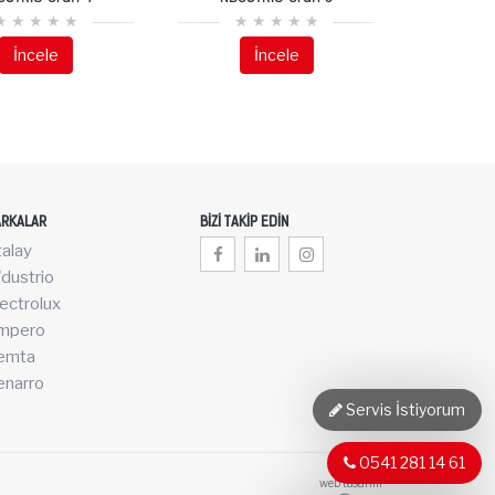
İncele
İncele
RKALAR
BIZI TAKIP EDIN
talay
dustrio
ectrolux
mpero
emta
enarro
Servis İstiyorum
0541 281 14 61
web tasarım