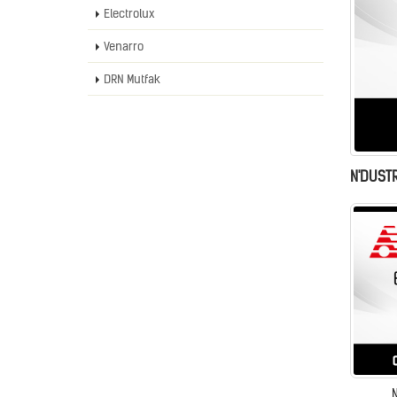
Electrolux
Venarro
DRN Mutfak
N'DUST