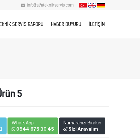
info@alfateknikservis.com
EKNIK SERVIS RAPORU
HABER DUYURU
İLETIŞIM
Ürün 5
WhatsApp
Numaranızı Bırakın
01
0544 675 30 45
Sizi Arayalım