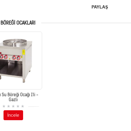
PAYLAŞ
 BÖREĞİ OCAKLARI
 Su Böreği Ocağı 1'li -
Gazlı
İncele