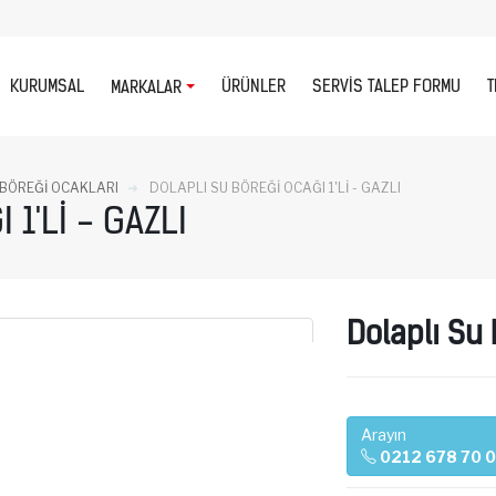
KURUMSAL
ÜRÜNLER
SERVIS TALEP FORMU
T
MARKALAR
 BÖREĞİ OCAKLARI
DOLAPLI SU BÖREĞI OCAĞI 1'LI - GAZLI
1'LI - GAZLI
Dolaplı Su 
Arayın
0212 678 70 