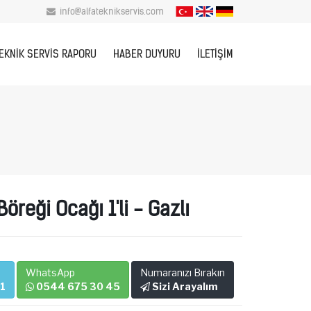
info@alfateknikservis.com
EKNIK SERVIS RAPORU
HABER DUYURU
İLETIŞIM
Böreği Ocağı 1'li - Gazlı
WhatsApp
Numaranızı Bırakın
01
0544 675 30 45
Sizi Arayalım