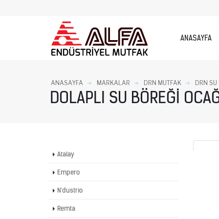
ANASAYFA
ANASAYFA
MARKALAR
DRN MUTFAK
DRN SU
DOLAPLI SU BÖREĞI OCAĞI 
Atalay
Empero
N'dustrio
Remta